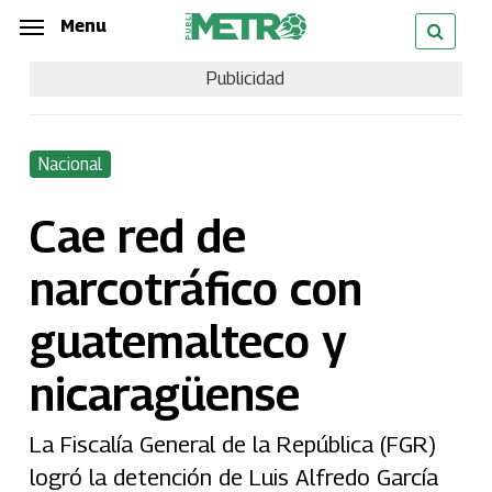
Skip
Menu
Menu
to
Publicidad
main
content
Nacional
Cae red de
narcotráfico con
guatemalteco y
nicaragüense
La Fiscalía General de la República (FGR)
logró la detención de Luis Alfredo García