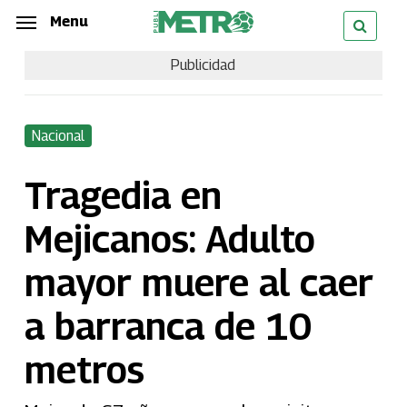
Skip
Menu
Menu
to
Publicidad
main
content
Nacional
Tragedia en
Mejicanos: Adulto
mayor muere al caer
a barranca de 10
metros