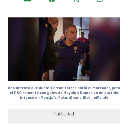
Una derrota que duele. Ferran Torres abrió el marcador, pero
el PSG remontó con goles de Mayulu y Ramos en un partido
intenso en Montjuïc. Foto: @hansiflick_officialy
Publicidad