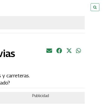
vias
 y carreteras.
rado?
Publicidad