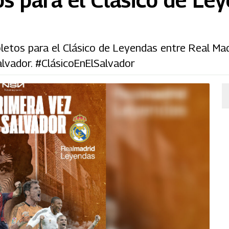
boletos para el Clásico de Leyendas entre Real Mad
alvador. #ClásicoEnElSalvador