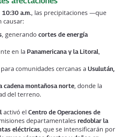
les afectaciones
s
, las precipitaciones —que
10:30 a.m.
 causar:
, generando
s
cortes de energía
ente en la
,
Panamericana y la Litoral
o para comunidades cercanas a
Usulután,
, donde la
 la cadena montañosa norte
ad del terreno.
activó el
l
Centro de Operaciones de
omisiones departamentales
redoblar la
, que se intensificarán por
tas eléctricas