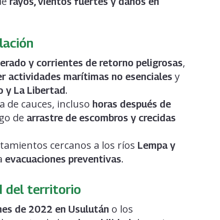
de
rayos, vientos fuertes y daños en
lación
,
lerado y corrientes de retorno peligrosas
y
r actividades marítimas no esenciales
.
o y La Libertad
ca de cauces, incluso
horas después de
sgo de
arrastre de escombros y crecidas
ntamientos cercanos a los ríos
Lempa y
a
.
evacuaciones preventivas
 del territorio
o los
nes de 2022 en Usulután