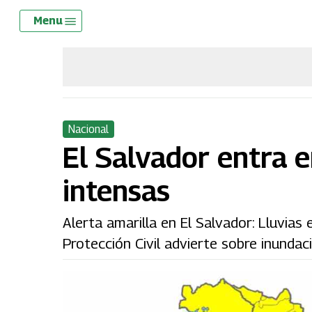
Skip
Menu
Menu
to
main
content
Nacional
El Salvador entra e
intensas
Alerta amarilla en El Salvador: Lluvias
Protección Civil advierte sobre inundac