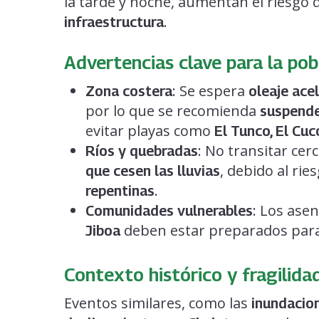
la tarde y noche, aumentan el riesgo 
.
infraestructura
Advertencias clave para la pob
: Se espera
Zona costera
oleaje ace
por lo que se recomienda
suspende
evitar playas como
El Tunco, El Cuc
: No transitar cer
Ríos y quebradas
, debido al rie
que cesen las lluvias
.
repentinas
: Los ase
Comunidades vulnerables
deben estar preparados par
Jiboa
Contexto histórico y fragilidad
Eventos similares, como las
inundacio