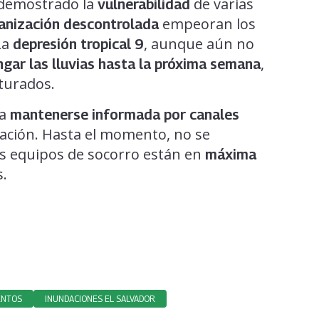
 demostrado la
de varias
vulnerabilidad
empeoran los
banización descontrolada
La
, aunque aún no
depresión tropical 9
,
ngar las lluvias hasta la próxima semana
turados.
 a
mantenerse informada por canales
uación. Hasta el momento, no se
s equipos de socorro están en
máxima
s.
ENTOS
INUNDACIONES EL SALVADOR