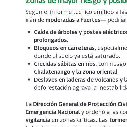
Zonas de mayor riesgo y posib
Según el informe técnico emitido a la
irán de
— podrían
moderadas a fuertes
Caída de árboles y postes eléctrico
.
prolongados
, especialm
Bloqueos en carreteras
donde el suelo ya está saturado.
, con riesg
Crecidas súbitas en ríos
.
Chalatenango y la zona oriental
Deslaves en laderas de volcanes y
deforestación agrava la inestabilid
La
Dirección General de Protección Civi
y ordenó a las c
Emergencia Nacional
en zonas críticas. Las
vigilancia
tormen