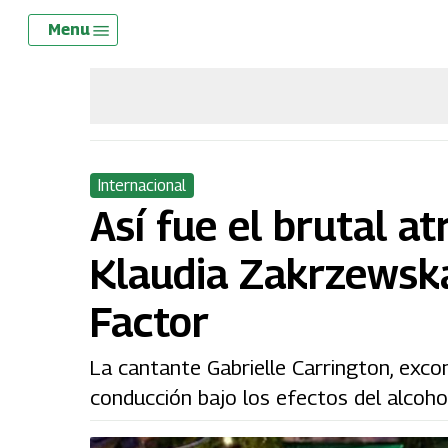
Skip
Menu
Menu
to
main
content
Internacional
Así fue el brutal a
Klaudia Zakrzewsk
Factor
La cantante Gabrielle Carrington, exco
conducción bajo los efectos del alcohol