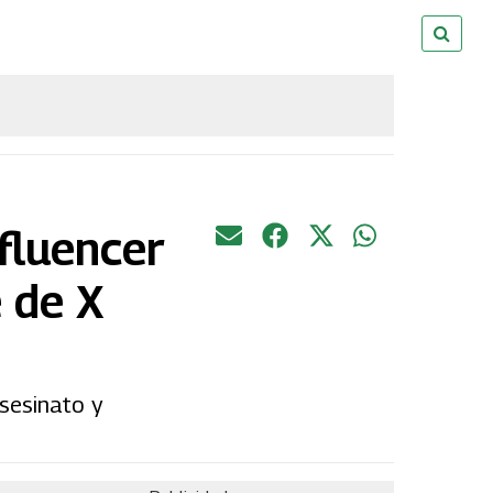
nfluencer
 de X
asesinato y