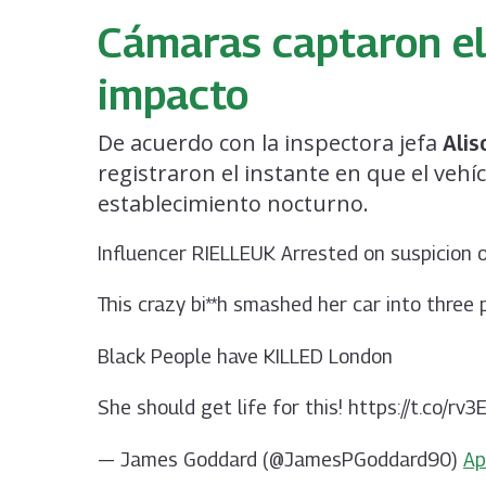
Cámaras captaron e
impacto
De acuerdo con la inspectora jefa
Alis
registraron el instante en que el vehíc
establecimiento nocturno.
Influencer RIELLEUK Arrested on suspicion
This crazy bi**h smashed her car into three 
Black People have KILLED London
She should get life for this! https://t.co/r
— James Goddard (@JamesPGoddard90)
Ap