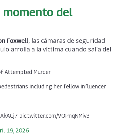
l momento del
, las cámaras de seguridad
on Foxwell
ulo arrolla a la víctima cuando salía del
 of Attempted Murder
pedestrians including her fellow influencer
v3EAkACj7 pic.twitter.com/VOPnqNMiv3
ril 19, 2026