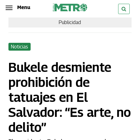
Skip
Menu
Menu
to
Publicidad
main
content
Noticias
Bukele desmiente
prohibición de
tatuajes en El
Salvador: “Es arte, no
delito”