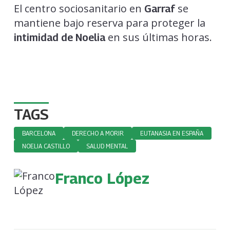
El centro sociosanitario en
se
Garraf
mantiene bajo reserva para proteger la
en sus últimas horas.
intimidad de Noelia
TAGS
BARCELONA
DERECHO A MORIR
EUTANASIA EN ESPAÑA
NOELIA CASTILLO
SALUD MENTAL
Franco López