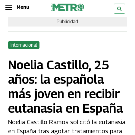
Skip
Menu
Menu
to
Publicidad
main
content
Internacional
Noelia Castillo, 25
años: la española
más joven en recibir
eutanasia en España
Noelia Castillo Ramos solicitó la eutanasia
en España tras agotar tratamientos para