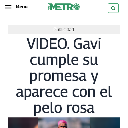
Skip
Menu
Menu
to
main
Publicidad
content
VIDEO. Gavi
cumple su
promesa y
aparece con el
pelo rosa