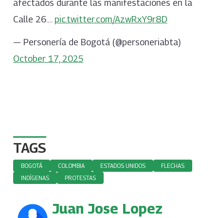
afectados durante las manifestaciones en la
Calle 26.…
pic.twitter.com/AzwRxY9r8D
— Personería de Bogotá (@personeriabta)
October 17, 2025
TAGS
BOGOTÁ
COLOMBIA
ESTADOS UNIDOS
FLECHAS
INDÍGENAS
PROTESTAS
Juan Jose Lopez