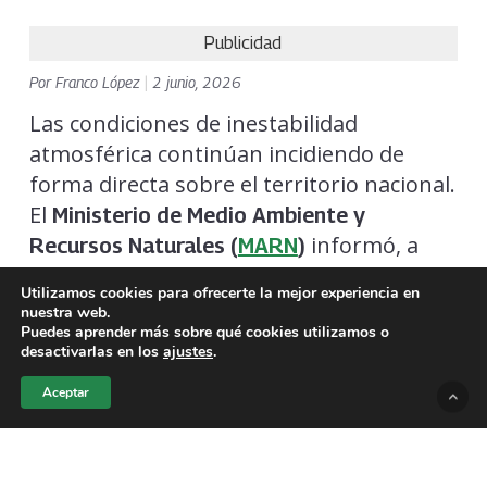
Publicidad
Por
Franco López
|
2 junio, 2026
Las condiciones de inestabilidad
atmosférica continúan incidiendo de
forma directa sobre el territorio nacional.
El
Ministerio de Medio Ambiente y
informó, a
Recursos Naturales (
MARN
)
través de sus sistemas de
y
,
radar
satélite
Utilizamos cookies para ofrecerte la mejor experiencia en
que se mantiene una densa nubosidad
nuestra web.
en la mayor parte de
,
Puedes aprender más sobre qué cookies utilizamos o
El Salvador
desactivarlas en los
ajustes
.
provocando
intermitentes
lluvias
acompañadas de fuerte actividad
Aceptar
eléctrica.