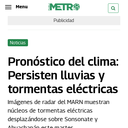
Skip
Menu
Menu
to
Publicidad
main
content
Noticias
Pronóstico del clima:
Persisten lluvias y
tormentas eléctricas
Imágenes de radar del MARN muestran
núcleos de tormentas eléctricas
desplazándose sobre Sonsonate y
Ahuachapán este martes.