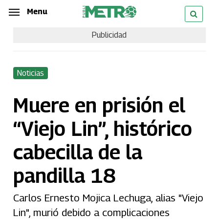
Skip
Menu
Menu
to
Publicidad
main
content
Noticias
Muere en prisión el
“Viejo Lin”, histórico
cabecilla de la
pandilla 18
Carlos Ernesto Mojica Lechuga, alias "Viejo
Lin", murió debido a complicaciones