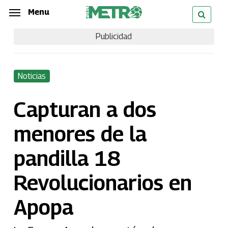
Skip
Menu
Menu
to
Publicidad
main
content
Noticias
Capturan a dos
menores de la
pandilla 18
Revolucionarios en
Apopa