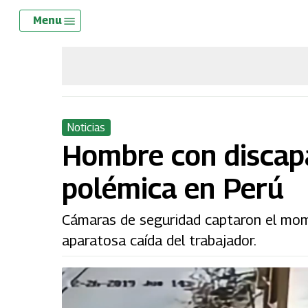
Skip
Menu
Menu
to
main
content
Noticias
Hombre con discapa
polémica en Perú
Cámaras de seguridad captaron el mome
aparatosa caída del trabajador.