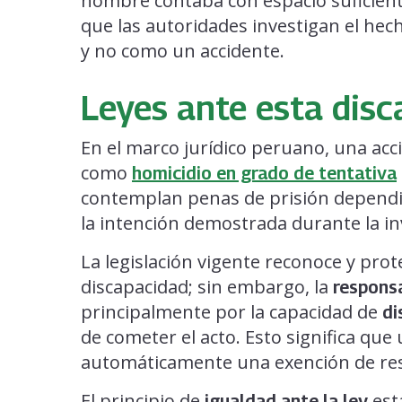
hombre contaba con espacio suficient
que las autoridades investigan el he
y no como un accidente.
Leyes ante esta dis
En el marco jurídico peruano, una acci
como
homicidio en grado de tentativa
contemplan penas de prisión dependie
la intención demostrada durante la in
La legislación vigente reconoce y pro
discapacidad; sin embargo, la
responsa
principalmente por la capacidad de
di
de cometer el acto. Esto significa que 
automáticamente una exención de resp
El principio de
est
igualdad ante la ley