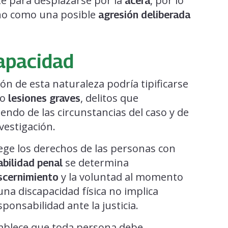
e para desplazarse por la
, por lo
acera
cho como una posible
agresión deliberada
capacidad
ón de esta naturaleza podría tipificarse
o
, delitos que
lesiones graves
ndo de las circunstancias del caso y de
vestigación.
tege los derechos de las personas con
se determina
bilidad penal
y la voluntad al momento
scernimiento
una discapacidad física no implica
onsabilidad ante la justicia.
ablece que toda persona debe