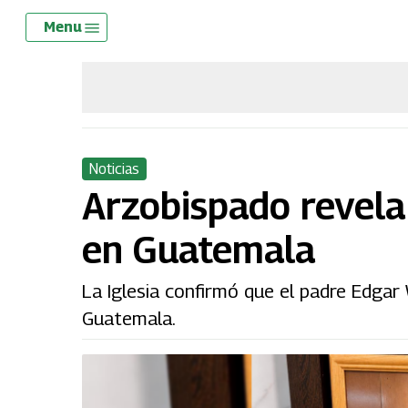
Skip
Menu
Menu
to
main
content
Noticias
Arzobispado revela
en Guatemala
La Iglesia confirmó que el padre Edgar 
Guatemala.