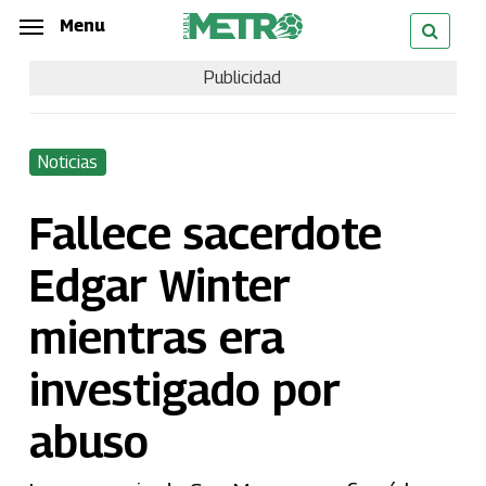
Skip
Menu
Menu
to
Publicidad
main
content
Noticias
Fallece sacerdote
Edgar Winter
mientras era
investigado por
abuso