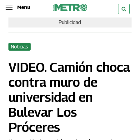
Skip
Menu
Menu
to
Publicidad
main
content
Noticias
VIDEO. Camión choca
contra muro de
universidad en
Bulevar Los
Próceres