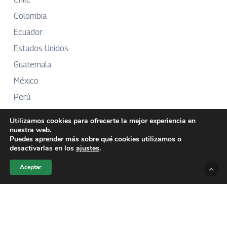
Colombia
Ecuador
Estados Unidos
Guatemala
México
Perú
Puerto Rico
Utilizamos cookies para ofrecerte la mejor experiencia en
nuestra web.
Puedes aprender más sobre qué cookies utilizamos o
desactivarlas en los
ajustes
.
Más Información
Aceptar
Sobre Nosotros
Directorio
Aviso Legal
Términos y Condiciones