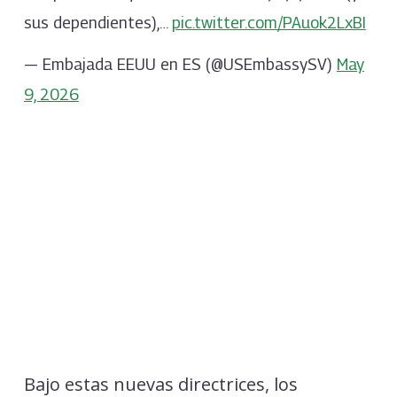
sus dependientes),…
pic.twitter.com/PAuok2LxBI
— Embajada EEUU en ES (@USEmbassySV)
May
9, 2026
Bajo estas nuevas directrices, los