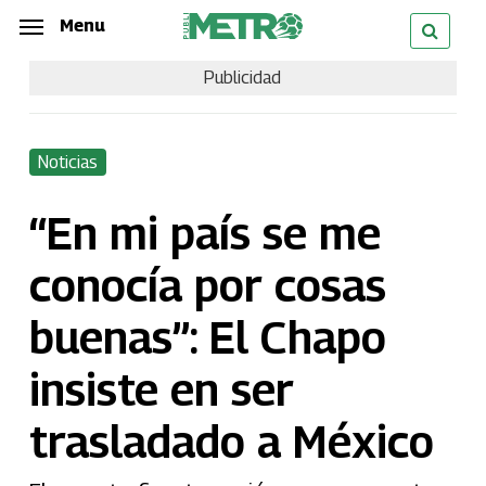
Skip
Menu
Menu
to
Publicidad
main
content
Noticias
“En mi país se me
conocía por cosas
buenas”: El Chapo
insiste en ser
trasladado a México