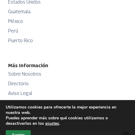
Estados Unidos
Guatemala
México
Perú
Puerto Rico
Más Información
Sobre Nosotros
Directorio
Aviso Legal
Términos y Condiciones
Utilizamos cookies para ofrecerte la mejor experiencia en
nuestra web.
Publicidad
Puedes aprender más sobre qué cookies utilizamos o
desactivarlas en los
ajustes
.
Aceptar