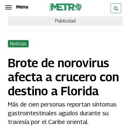
Skip
Menu
Menu
to
Publicidad
main
content
Noticias
Brote de norovirus
afecta a crucero con
destino a Florida
Más de cien personas reportan síntomas
gastrointestinales agudos durante su
travesía por el Caribe oriental.