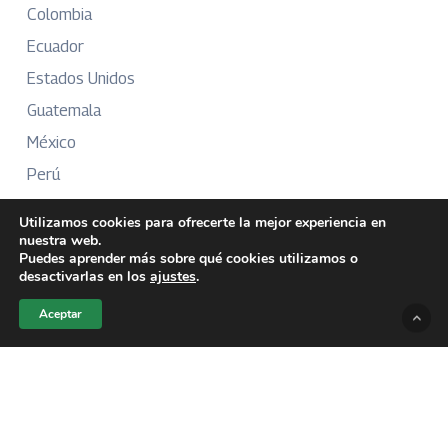
Colombia
Ecuador
Estados Unidos
Guatemala
México
Perú
Puerto Rico
Utilizamos cookies para ofrecerte la mejor experiencia en
nuestra web.
Puedes aprender más sobre qué cookies utilizamos o
desactivarlas en los
ajustes
.
Más Información
Aceptar
Sobre Nosotros
Directorio
Aviso Legal
Términos y Condiciones
Publicidad