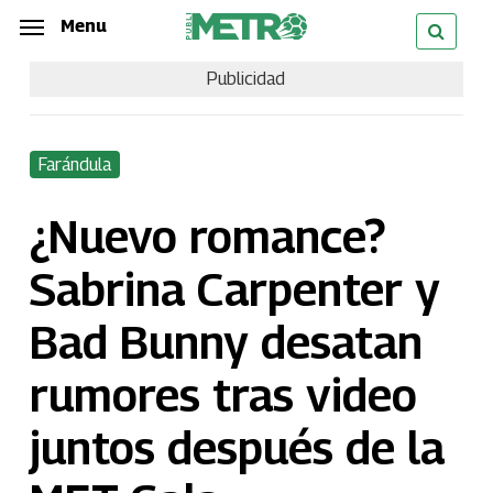
Skip
Menu
Menu
to
Publicidad
main
content
Farándula
¿Nuevo romance?
Sabrina Carpenter y
Bad Bunny desatan
rumores tras video
juntos después de la