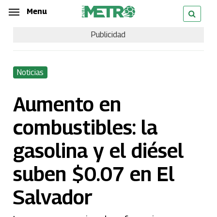
Skip
Menu
Menu
to
Publicidad
main
content
Noticias
Aumento en
combustibles: la
gasolina y el diésel
suben $0.07 en El
Salvador