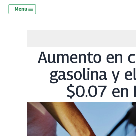
Skip
Menu
Menu
to
main
content
Aumento en co
gasolina y e
$0.07 en 