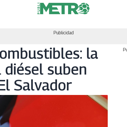
Publicidad
mbustibles: la
Pu
l diésel suben
El Salvador