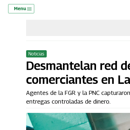
Skip
Menu
Menu
to
main
content
Noticias
Desmantelan red de
comerciantes en La
Agentes de la FGR y la PNC capturaron 
entregas controladas de dinero.