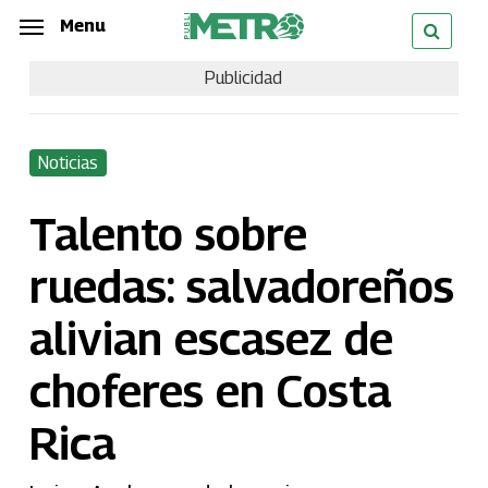
Skip
Menu
Menu
to
Publicidad
main
content
Noticias
Talento sobre
ruedas: salvadoreños
alivian escasez de
choferes en Costa
Rica