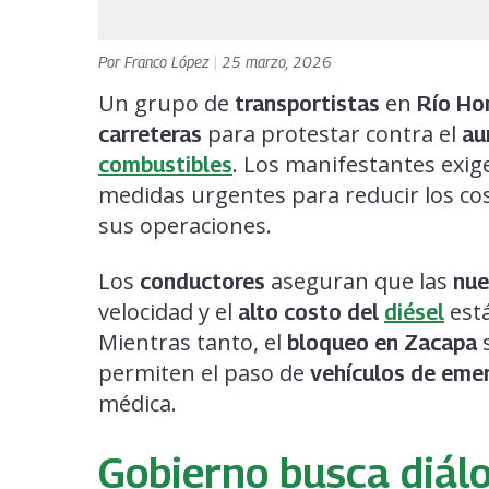
Por
Franco López
|
25 marzo, 2026
Un grupo de
en
transportistas
Río Ho
para protestar contra el
carreteras
au
. Los manifestantes exig
combustibles
medidas urgentes para reducir los co
sus operaciones.
Los
aseguran que las
conductores
nue
velocidad y el
está
alto costo del
diésel
Mientras tanto, el
s
bloqueo en Zacapa
permiten el paso de
vehículos de eme
médica.
Gobierno busca diál