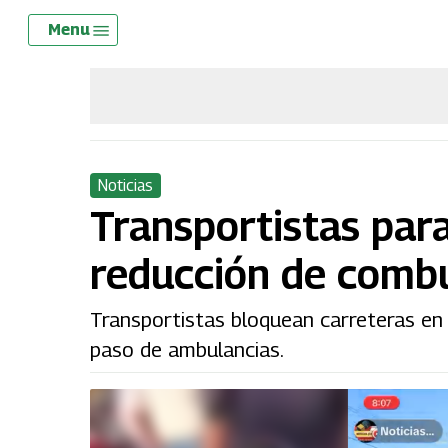
Skip
Menu
Menu
to
main
content
Noticias
Transportistas par
reducción de combu
Transportistas bloquean carreteras en 
paso de ambulancias.