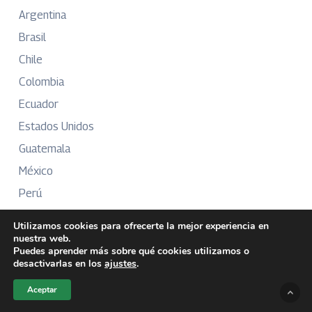
Argentina
Brasil
Chile
Colombia
Ecuador
Estados Unidos
Guatemala
México
Perú
Puerto Rico
Utilizamos cookies para ofrecerte la mejor experiencia en
nuestra web.
Puedes aprender más sobre qué cookies utilizamos o
desactivarlas en los
ajustes
.
Más Información
Aceptar
Sobre Nosotros