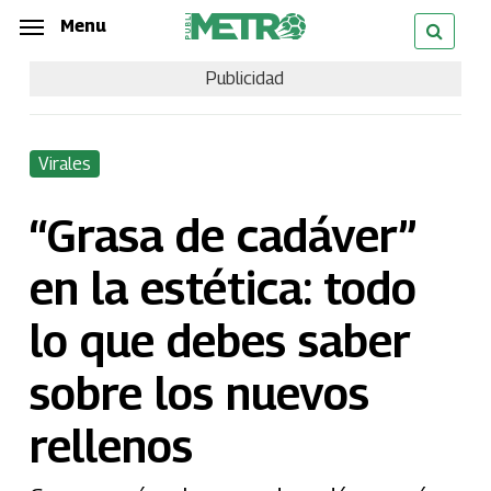
Skip
Menu
Menu
to
Publicidad
main
content
Virales
“Grasa de cadáver”
en la estética: todo
lo que debes saber
sobre los nuevos
rellenos