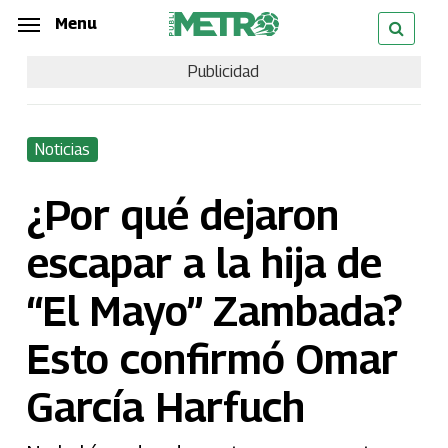
Skip
Menu
Menu
to
Publicidad
main
content
Noticias
¿Por qué dejaron
escapar a la hija de
“El Mayo” Zambada?
Esto confirmó Omar
García Harfuch