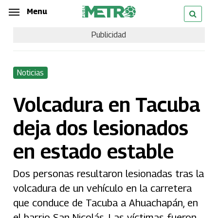
Skip
Menu
Menu
to
Publicidad
main
content
Noticias
Volcadura en Tacuba
deja dos lesionados
en estado estable
Dos personas resultaron lesionadas tras la
volcadura de un vehículo en la carretera
que conduce de Tacuba a Ahuachapán, en
el barrio San Nicolás. Las víctimas fueron