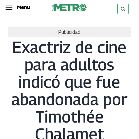
Skip
Menu
Menu
to
main
Publicidad
content
Exactriz de cine
para adultos
indicó que fue
abandonada por
Timothée
Chalamet