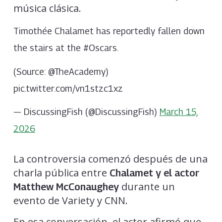
música clásica.
Timothée Chalamet has reportedly fallen down
the stairs at the #Oscars.
(Source: @TheAcademy)
pic.twitter.com/vn1stzc1xz
— DiscussingFish (@DiscussingFish)
March 15,
2026
La controversia comenzó después de una
charla pública entre
Chalamet y el actor
durante un
Matthew McConaughey
evento de Variety y CNN.
En esa conversación, el actor afirmó que