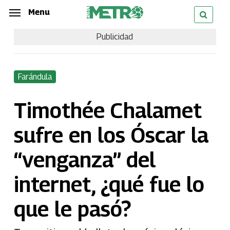
Skip
Menu
Menu
to
Publicidad
main
content
Farándula
Timothée Chalamet
sufre en los Óscar la
“venganza” del
internet, ¿qué fue lo
que le pasó?