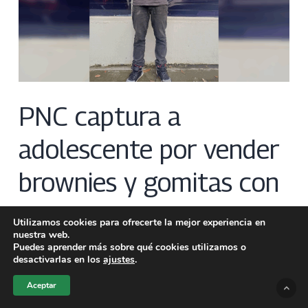
PNC captura a
adolescente por vender
brownies y gomitas con
marihuana
Utilizamos cookies para ofrecerte la mejor experiencia en
nuestra web.
Puedes aprender más sobre qué cookies utilizamos o
Franco López
Nacional
desactivarlas en los
ajustes
.
La PNC capturó a un adolescente por distribuir brownies
Aceptar
y gomitas con marihuana a través…