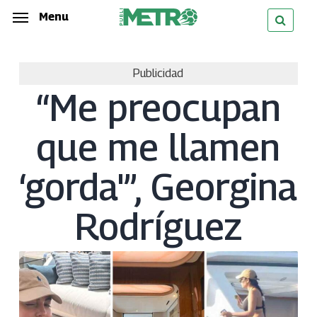
Skip
Menu
Menu
to
main
Publicidad
content
“Me preocupan
que me llamen
‘gorda'”, Georgina
Rodríguez