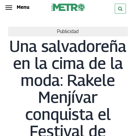
Skip
Menu
Menu
to
main
Publicidad
content
Una salvadoreña
en la cima de la
moda: Rakele
Menjívar
conquista el
Festival de