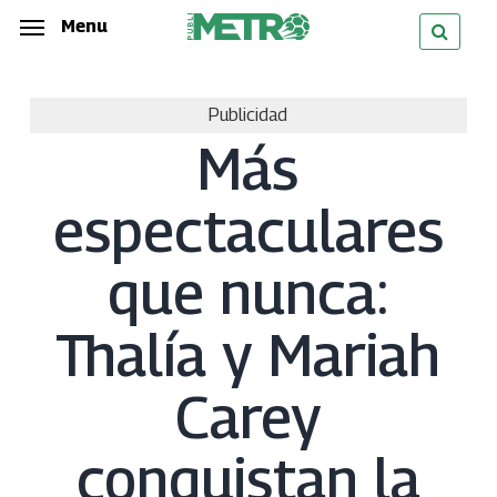
Skip
Menu
Menu
to
main
Publicidad
content
Más
espectaculares
que nunca:
Thalía y Mariah
Carey
conquistan la