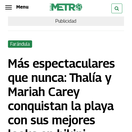
Skip
Menu
Menu
to
Publicidad
main
content
Farándula
Más espectaculares
que nunca: Thalía y
Mariah Carey
conquistan la playa
con sus mejores