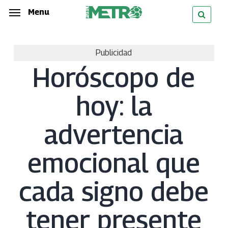
Skip
Menu
Menu
to
main
Publicidad
content
Horóscopo de
hoy: la
advertencia
emocional que
cada signo debe
tener presente