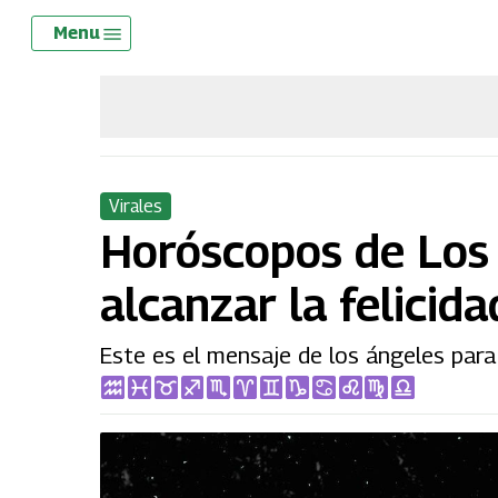
Skip
Menu
Menu
to
main
content
Virales
Horóscopos de Los 
alcanzar la felicid
Este es el mensaje de los ángeles para