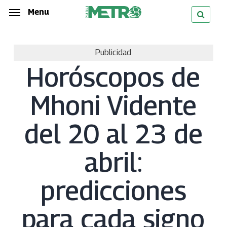
Skip
Menu
Menu
to
main
Publicidad
content
Horóscopos de
Mhoni Vidente
del 20 al 23 de
abril:
predicciones
para cada signo