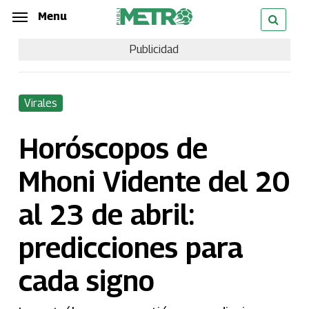
Skip
Menu
Menu
to
Publicidad
main
content
Virales
Horóscopos de
Mhoni Vidente del 20
al 23 de abril:
predicciones para
cada signo