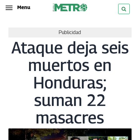
Skip
Menu
Menu
to
main
Publicidad
content
Ataque deja seis
muertos en
Honduras;
suman 22
masacres