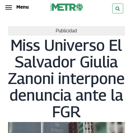
Skip
Menu
Menu
to
main
Publicidad
content
Miss Universo El
Salvador Giulia
Zanoni interpone
denuncia ante la
FGR