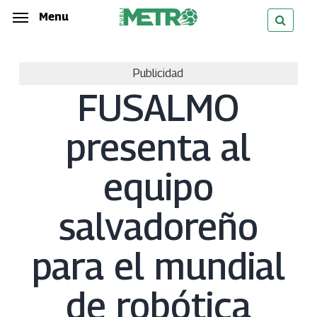
Skip
Menu
Menu
to
main
Publicidad
content
FUSALMO
presenta al
equipo
salvadoreño
para el mundial
de robótica