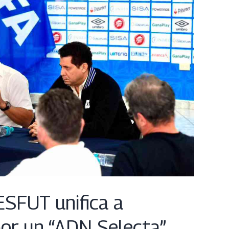
ESFUT unifica a
por un “ADN Selecta”