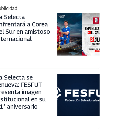
blicidad
a Selecta
nfrentará a Corea
el Sur en amistoso
nternacional
a Selecta se
enueva: FESFUT
resenta imagen
nstitucional en su
1° aniversario