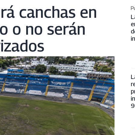
rá canchas en
Pu
L
o o no serán
e
d
i
izados
L
r
p
i
9