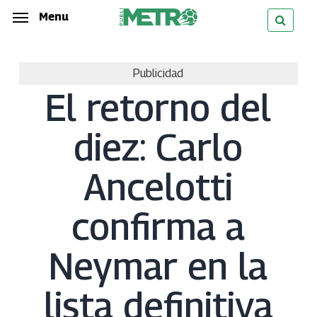
Skip
Menu
Menu
to
main
Publicidad
content
El retorno del
diez: Carlo
Ancelotti
confirma a
Neymar en la
lista definitiva