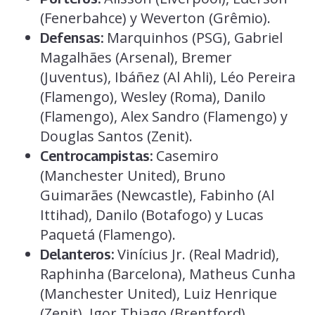
(Fenerbahce) y Weverton (Grêmio).
Marquinhos (PSG), Gabriel
Defensas:
Magalhães (Arsenal), Bremer
(Juventus), Ibáñez (Al Ahli), Léo Pereira
(Flamengo), Wesley (Roma), Danilo
(Flamengo), Alex Sandro (Flamengo) y
Douglas Santos (Zenit).
Casemiro
Centrocampistas:
(Manchester United), Bruno
Guimarães (Newcastle), Fabinho (Al
Ittihad), Danilo (Botafogo) y Lucas
Paquetá (Flamengo).
Vinícius Jr. (Real Madrid),
Delanteros:
Raphinha (Barcelona), Matheus Cunha
(Manchester United), Luiz Henrique
(Zenit), Igor Thiago (Brentford),