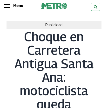
Skip
Menu
Menu
to
main
Publicidad
content
Choque en
Carretera
Antigua Santa
Ana:
motociclista
queda