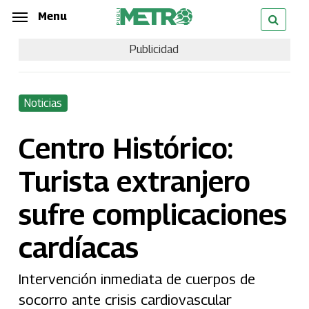
Skip
Menu
Menu
to
Publicidad
main
content
Noticias
Centro Histórico:
Turista extranjero
sufre complicaciones
cardíacas
Intervención inmediata de cuerpos de
socorro ante crisis cardiovascular