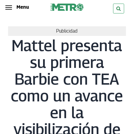
Skip
Menu
Menu
to
main
Publicidad
content
Mattel presenta
su primera
Barbie con TEA
como un avance
en la
visibilización de