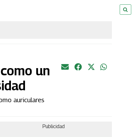
A como un
sidad
omo auriculares
Publicidad