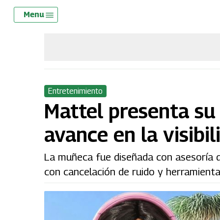
Skip
Menu
Menu
to
main
content
Entretenimiento
Mattel presenta su
avance en la visibi
La muñeca fue diseñada con asesoría d
con cancelación de ruido y herramienta