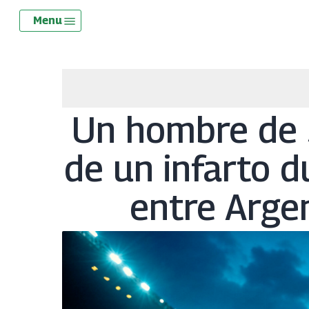
Skip
Menu
Menu
to
main
content
Un hombre de 5
de un infarto d
entre Argen