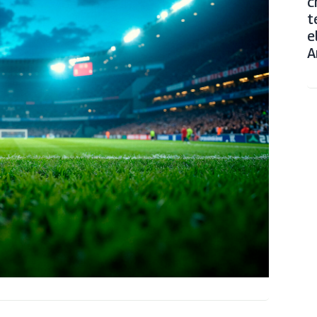
c
t
e
A