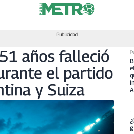
Publicidad
1 años falleció
Pu
B
urante el partido
e
q
I
tina y Suiza
A
¿
g