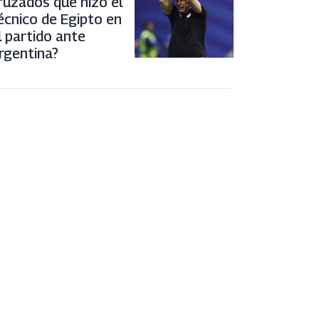
ruzados que hizo el
écnico de Egipto en
l partido ante
rgentina?