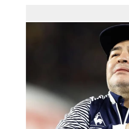
JUL
08