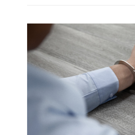
JUN
24