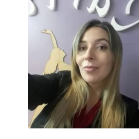
JUN
23