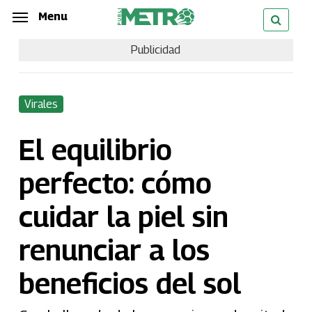
Skip
Menu
Menu
to
Publicidad
main
content
Virales
El equilibrio
perfecto: cómo
cuidar la piel sin
renunciar a los
beneficios del sol