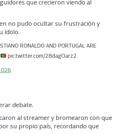
guidores que crecieron viendo al
ien no pudo ocultar su frustración y
u ídolo.
CRISTIANO RONALDO AND PORTUGAL ARE
pic.twitter.com/28dagOarz2
 2026
n
erar debate.
iticaron al streamer y bromearon con que
por su propio país, recordando que