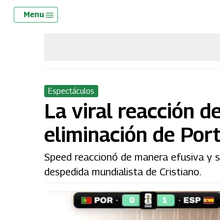
Skip
Menu
Menu
to
main
content
Espectáculos
La viral reacción d
eliminación de Port
Speed reaccionó de manera efusiva y se
despedida mundialista de Cristiano.