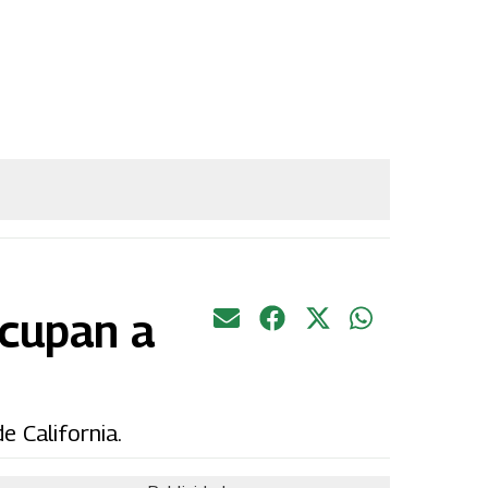
ocupan a
e California.